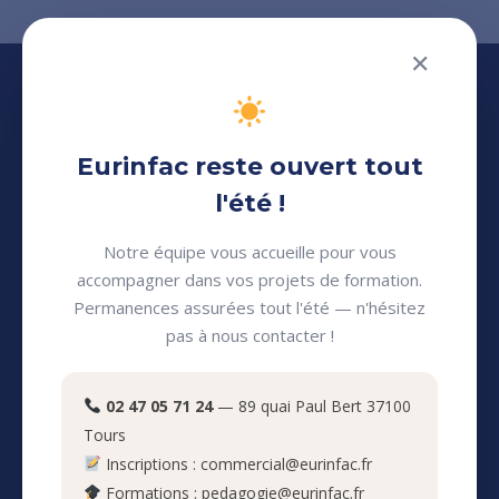
✕
Eurinfac reste ouvert tout
l'été !
Centre de formation
Notre équipe vous accueille pour vous
continue professionnelle
accompagner dans vos projets de formation.
Permanences assurées tout l'été — n'hésitez
pour adultes
pas à nous contacter !
Eurinfac
02 47 05 71 24
— 89 quai Paul Bert 37100
Tours
Inscriptions : commercial@eurinfac.fr
Nos clients
Formations : pedagogie@eurinfac.fr