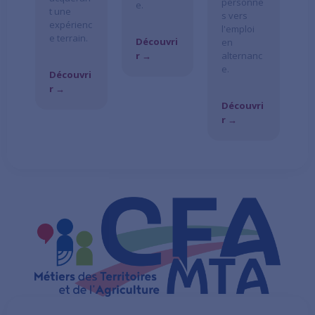
personne
e.
t une
s vers
expérienc
l'emploi
e terrain.
Découvri
en
r →
alternanc
e.
Découvri
r →
Découvri
r →