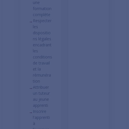
une
formation
complète
Respecter
→
les
dispositio
ns légales
encadrant
les
conditions
de travail
et la
rémunéra
tion
Attribuer
→
un tuteur
au jeune
apprenti
Inscrire
→
l'apprenti
à