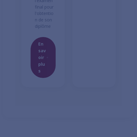
l'examen
final pour
l'obtentio
n de son
diplôme
En
sav
oir
plu
s