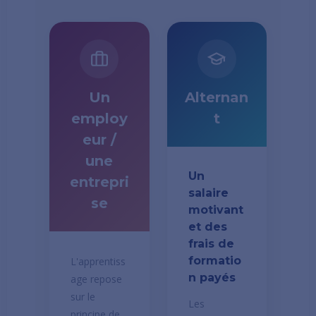
Un
Alternan
employ
t
eur /
une
Un
entrepri
salaire
se
motivant
et des
frais de
formatio
L'apprentiss
n payés
age repose
sur le
Les
principe de