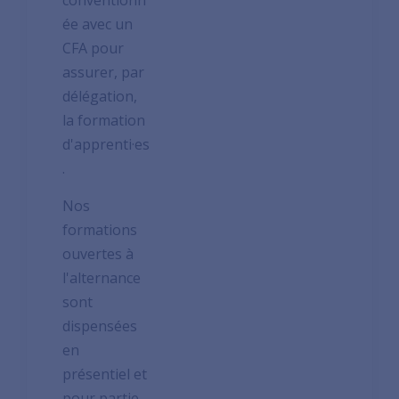
conventionn
ée avec un
CFA pour
assurer, par
délégation,
la formation
d'apprenti·es
.
Nos
formations
ouvertes à
l'alternance
sont
dispensées
en
présentiel et
pour partie