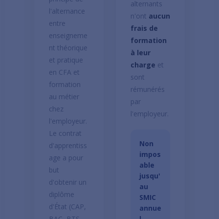
alternants
l'alternance
n'ont
aucun
entre
frais de
enseigneme
formation
nt théorique
à leur
et pratique
charge
et
en CFA et
sont
formation
rémunérés
au métier
par
chez
l'employeur.
l'employeur.
Le contrat
Non
d'apprentiss
impos
age a pour
able
but
jusqu'
d'obtenir un
au
diplôme
SMIC
d'État (CAP,
annue
BAC, BTS,
l