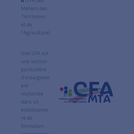
n
(CFA des
Métiers des
Territoires
et de
l'Agriculture)
.
Une UFA est
une section
particulière
d'enseignem
ent
implantée
dans un
établisseme
nt de
formation,