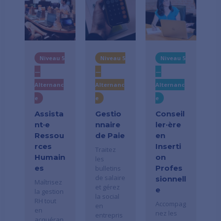
Niveau 5
Niveau 5
Niveau 5
—
—
—
Alternanc
Alternanc
Alternanc
e
e
e
Assista
Gestio
Conseil
nt·e
nnaire
ler·ère
Ressou
de Paie
en
rces
Inserti
Traitez
Humain
on
les
es
Profes
bulletins
de salaire
sionnell
Maîtrisez
et gérez
e
la gestion
la social
RH tout
Accompag
en
en
nez les
entrepris
acquéran