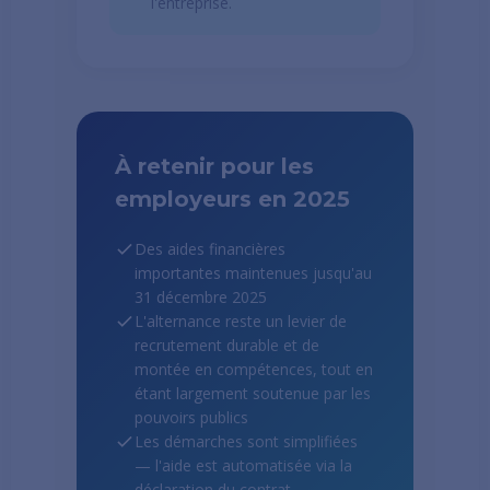
l'entreprise.
À retenir pour les
employeurs en 2025
Des aides financières
importantes maintenues jusqu'au
31 décembre 2025
L'alternance reste un levier de
recrutement durable et de
montée en compétences, tout en
étant largement soutenue par les
pouvoirs publics
Les démarches sont simplifiées
— l'aide est automatisée via la
déclaration du contrat