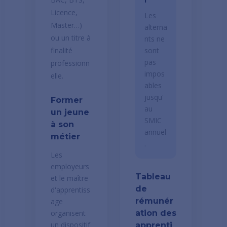
Licence,
Les
Master…)
alterna
ou un titre à
nts ne
finalité
sont
pas
professionn
impos
elle.
ables
jusqu'
Former
au
un jeune
SMIC
à son
annuel
métier
.
Les
employeurs
Tableau
et le maître
de
d'apprentiss
rémunér
age
organisent
ation des
un dispositif
apprenti