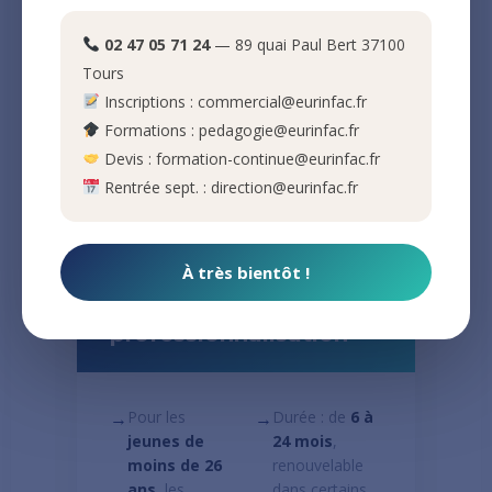
Jusqu'à
6 000 €
versés par
l'État pour chaque contrat
02 47 05 71 24
— 89 quai Paul Bert 37100
signé en 2025 si l'alternant a
Tours
moins de 30 ans. Aide versée
automatiquement par l'ASP,
Inscriptions : commercial@eurinfac.fr
sans dossier spécifique à
Formations : pedagogie@eurinfac.fr
déposer.
Devis : formation-continue@eurinfac.fr
Rentrée sept. : direction@eurinfac.fr
CONTRAT N°2
À très bientôt !
Contrat de
professionnalisation
→
Pour les
→
Durée : de
6 à
jeunes de
24 mois
,
moins de 26
renouvelable
ans
, les
dans certains