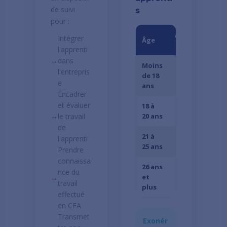
de suivi
s
pour :
Année
Anné
Intégrer
Âge
1
2
l'apprenti
→
dans
Moins
l'entrepris
de 18
27%
39%
e
ans
Encadrer
et évaluer
18 à
43%
51%
→
le travail
20 ans
de
21 à
l'apprenti
53%
61%
25 ans
Prendre
connaissa
26 ans
nce du
et
100% du SMIC
→
travail
plus
effectué
en CFA
Transmet
Exonér