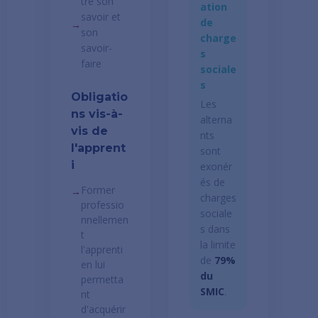
tre son
ation
savoir et
de
→
son
charge
savoir-
s
faire
sociale
s
Obligatio
Les
ns vis-à-
alterna
vis de
nts
l'apprent
sont
i
exonér
és de
Former
→
charges
professio
sociale
nnellemen
s dans
t
la limite
l'apprenti
de
79%
en lui
du
permetta
SMIC
.
nt
d'acquérir