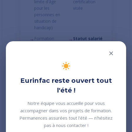
limite d'âge
certification
pour les
visée
personnes en
situation de
handicap)
→
Formation
→
Statut salarié
intégralemen
dès le premier
t prise en
jour
✕
charge
par
l'OPCO
→
Rémunération :
→
Suivi assuré
Eurinfac reste ouvert tout
entre
27% et
par un
maître
100% du
d'apprentissa
l'été !
SMIC
, selon
ge
l'âge et l'année
Notre équipe vous accueille pour vous
de contrat
accompagner dans vos projets de formation.
Permanences assurées tout l'été — n'hésitez
pas à nous contacter !
Aide employeur 2025