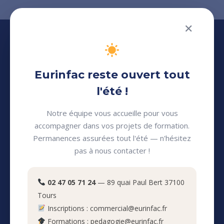
✕
Eurinfac reste ouvert tout
l'été !
Centre de formation
Notre équipe vous accueille pour vous
continue professionnelle
accompagner dans vos projets de formation.
Permanences assurées tout l'été — n'hésitez
pour adultes
pas à nous contacter !
Eurinfac
02 47 05 71 24
— 89 quai Paul Bert 37100
Tours
Inscriptions : commercial@eurinfac.fr
Nos clients
Formations : pedagogie@eurinfac.fr